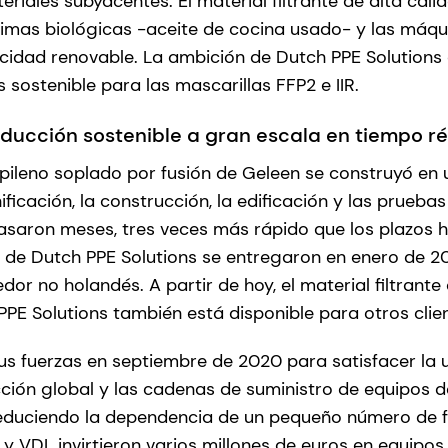
riales subyacentes. El material filtrante de alta cali
rimas biológicas -aceite de cocina usado- y las máqu
icidad renovable. La ambición de Dutch PPE Solutions 
s sostenible para las mascarillas FFP2 e IIR.
roducción sostenible a gran escala en tiempo r
opileno soplado por fusión de Geleen se construyó en 
nificación, la construcción, la edificación y las prueb
asaron meses, tres veces más rápido que los plazos h
 de Dutch PPE Solutions se entregaron en enero de 20
edor no holandés. A partir de hoy, el material filtrante
PE Solutions también está disponible para otros clie
s fuerzas en septiembre de 2020 para satisfacer la
ucción global y las cadenas de suministro de equipos 
 reduciendo la dependencia de un pequeño número de 
 y VDL invirtieron varios millones de euros en equipos