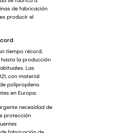
dad se fabrica a
inas de fabricación
es producir el
écord
un tiempo récord.
as hasta la producción
abituales. Las
21, con material
 de polipropileno
ntes en Europa.
 urgente necesidad de
de protección
fuentes
 de fabricación de