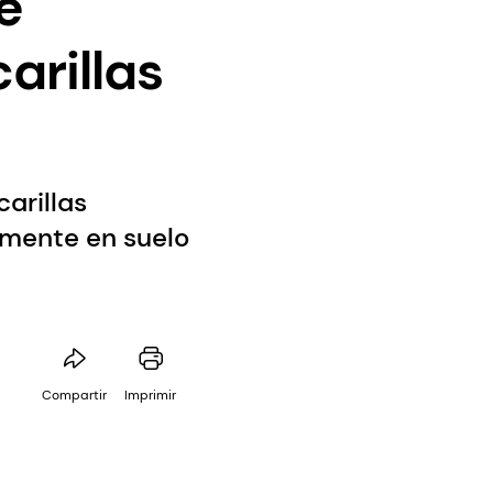
e
arillas
arillas
amente en suelo
Compartir
Imprimir