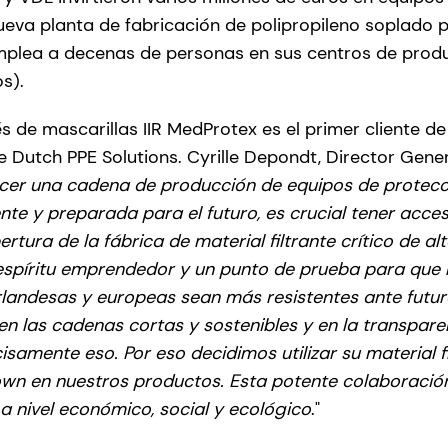
ueva planta de fabricación de polipropileno soplado p
plea a decenas de personas en sus centros de produ
s).
s de mascarillas IIR MedProtex es el primer cliente de
e Dutch PPE Solutions. Cyrille Depondt, Director Gene
cer una cadena de producción de equipos de protecci
ente y preparada para el futuro, es crucial tener acc
rtura de la fábrica de material filtrante crítico de al
espíritu emprendedor y un punto de prueba para que 
rlandesas y europeas sean más resistentes ante futu
 las cadenas cortas y sostenibles y en la transpare
isamente eso. Por eso decidimos utilizar su material f
own en nuestros productos. Esta potente colaboració
 a nivel económico, social y ecológico
."