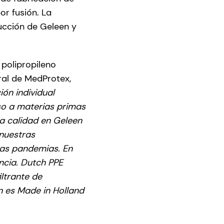
or fusión. La
cción de Geleen y
 polipropileno
ral de MedProtex,
ón individual
eso a materias primas
ta calidad en Geleen
nuestras
ras pandemias. En
ncia. Dutch PPE
iltrante de
n es Made in Holland