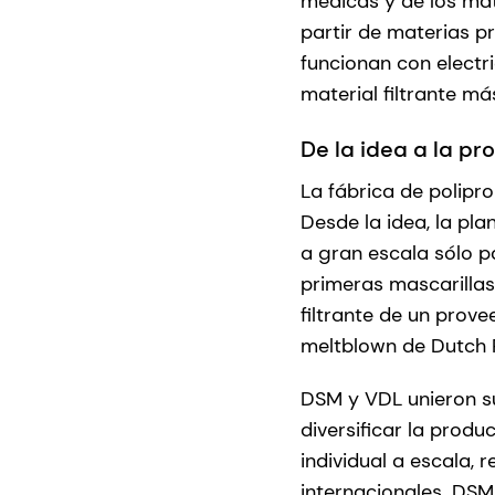
médicas y de los mate
partir de materias p
funcionan con electr
material filtrante má
De la idea a la p
La fábrica de polipr
Desde la idea, la pla
a gran escala sólo p
primeras mascarillas
filtrante de un prove
meltblown de Dutch P
DSM y VDL unieron su
diversificar la prod
individual a escala,
internacionales. DSM