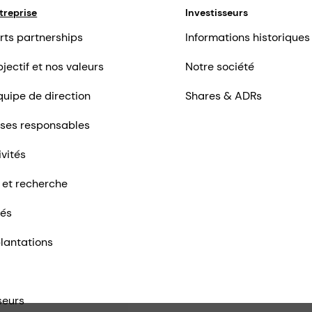
treprise
Investisseurs
rts partnerships
Informations historiques
jectif et nos valeurs
Notre société
quipe de direction
Shares & ADRs
ises responsables
ivités
 et recherche
tés
lantations
seurs