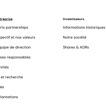
treprise
Investisseurs
rts partnerships
Informations historiques
jectif et nos valeurs
Notre société
quipe de direction
Shares & ADRs
ises responsables
ivités
 et recherche
tés
lantations