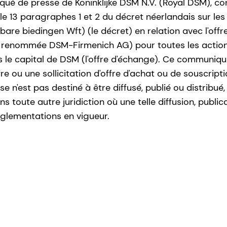
qué de presse de Koninklijke DSM N.V. (Royal DSM), 
icle 13 paragraphes 1 et 2 du décret néerlandais sur les
bare biedingen Wft) (le décret) en relation avec l'offr
 renommée DSM-Firmenich AG) pour toutes les action
ns le capital de DSM (l'offre d'échange). Ce communiq
re ou une sollicitation d'offre d'achat ou de souscripti
n'est pas destiné à être diffusé, publié ou distribué, 
s toute autre juridiction où une telle diffusion, public
réglementations en vigueur.