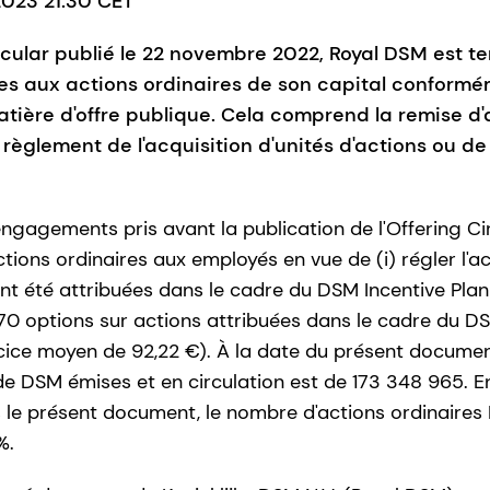
 2023 21:30 CET
ircular publié le 22 novembre 2022, Royal DSM est t
ves aux actions ordinaires de son capital conform
tière d'offre publique. Cela comprend la remise d
èglement de l'acquisition d'unités d'actions ou de 
agements pris avant la publication de l'Offering Circu
ctions ordinaires aux employés en vue de (i) régler l'a
ont été attribuées dans le cadre du DSM Incentive Plan r
270 options sur actions attribuées dans le cadre du D
ercice moyen de 92,22 €). À la date du présent documen
 de DSM émises et en circulation est de 173 348 965. 
s le présent document, le nombre d'actions ordinaires
%.