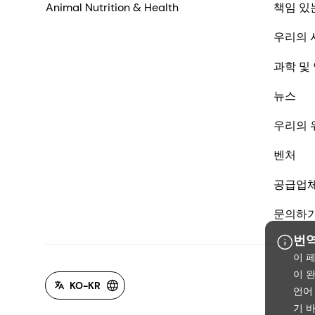
Animal Nutrition & Health
책임 있
우리의 
과학 및
뉴스
우리의 
벤처
공급업
문의하
번역
이 
이 
KO-KR
언어
기 바