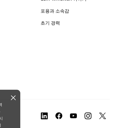
포용과 소속감
초기 경력
역
본
시
에