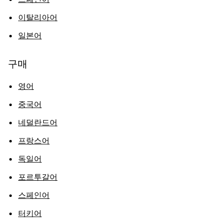
이탈리아어
일본어
구매
영어
중국어
네덜란드어
프랑스어
독일어
포르투갈어
스페인어
터키어