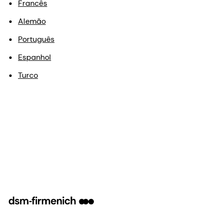
Francês
Alemão
Português
Espanhol
Turco