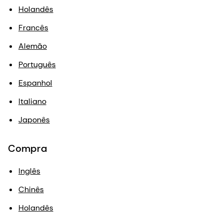
Holandês
Francês
Alemão
Português
Espanhol
Italiano
Japonês
Compra
Inglês
Chinês
Holandês