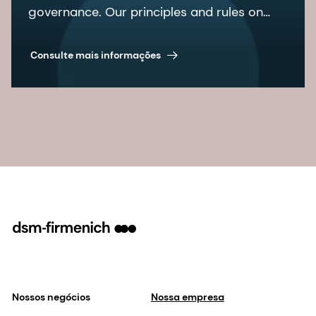
governance. Our principles and rules on
corporate governance are laid down in the
articles of association and the
Consulte mais informações
organizational regulations, among other
documents.
Nossos negócios
Nossa empresa