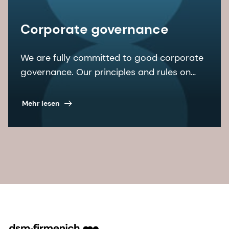
Corporate governance
We are fully committed to good corporate
governance. Our principles and rules on
corporate governance are laid down in the
articles of association and the
Mehr lesen
organizational regulations, among other
documents.