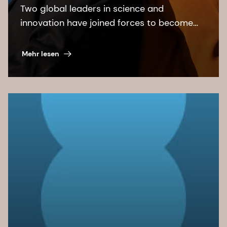
Two global leaders in science and
innovation have joined forces to become
dsm-firmenich, creating a world of
potential for investors.
Mehr lesen