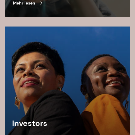
and leading by example.
Mehr lesen
Investors