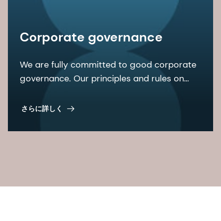
Corporate governance
We are fully committed to good corporate
governance. Our principles and rules on
corporate governance are laid down in the
articles of association and the
さらに詳しく
organizational regulations, among other
documents.