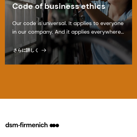
Code of business ethics
Our code is universal. It applies to everyone
in our company. And it applies everywhere.
Read more about dsm-firmenich''s Code of
Business Ethics.
さらに詳しく