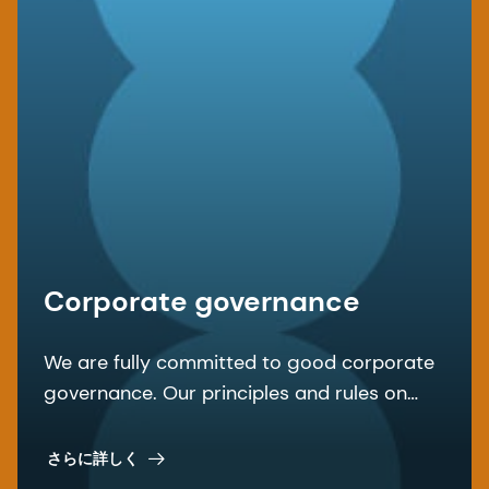
ければなりません。状況を確認し、その後の質問に
ださい。
いつ、どのように（直接的または間接的に）この問題
答えるための追跡番号を受け取る。
を知ったか
ケースを扱う担当者が次のステップを決定します。
状況を改善するための措置がすでに取られているかど
これは、調査を開始する、より多くの情報を求め
うか。
る、続行するための情報や事実が不足しているため
あなたの懸念をすでに他者と共有しているかどうか。
それ以上の措置を取らない、または報告が方針、法
特に、あなたの知る限りにおいて、あなたの懸念がす
律、および/または規制の実際の違反または違反の
でに国際的または外部で評価されているかどうか（司
法手続きまたは同様の手続きなど）を示してくださ
可能性を表していないためである。
い。
Corporate governance
調査が終了するまで、調査に関する最新情報が定期
懸念に関連する事実および書類の裏付け。
的に送付されます。すべての場合において、調査は
登録され、その記録は機密として扱われます。
We are fully committed to good corporate
governance. Our principles and rules on
corporate governance are laid down in the
articles of association and the
さらに詳しく
organizational regulations, among other