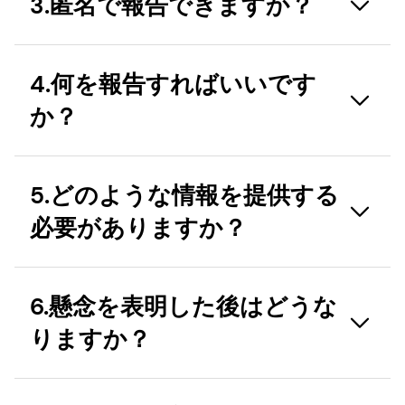
3.匿名で報告できますか？
り、聞いたり、経験した人（同僚、サプライヤー、
社外スタッフ、元同僚、将来の同僚、コンサルタン
ト、サプライヤーやクライアントなどdsm-
はい。あなたの国で適用される法律が匿名での報告
4.何を報告すればいいです
firmenichに何らかの形で関係する第三者を含む）
を認めていない場合を除き、報告は匿名で行うこと
は、その懸念を誠実に話し、報告することが奨励さ
か？
ができます。匿名で報告を行う場合、具体的な詳細
れます。
および/またはフォローアップ質問への回答を得る
ことが困難なため、匿名の懸念事項を調査すること
私たちは、あなたからのいかなる懸念も受け入れま
誠実な報告とは、報告者が提供された情報が真実で
がより困難になる可能性があることに留意してくだ
5.どのような情報を提供する
すが、特に私たちの企業倫理規範、方針、法律、規
あると信じるに足る合理的な理由があり、悪意や個
さい。
必要がありますか？
制に対する違反を対象としています。報告される不
人的 利益を考慮することなく報告したことを意味
正行為の例には以下が含まれますが、これらに限定
します。報告を行った後、自分の思い違いであった
されるものではありません：
ことに気づいた場合は、ただちに
ethics@dsm-
できるだけ多くの関連情報を提供してください。事
6.懸念を表明した後はどうな
firmenich.com を通じて企業倫理チームに報告し
件の詳細が分かれば分かるほど、より効果的な調査
- ハラスメント、児童労働など、人権を侵害する状
なければなりません。
りますか？
が可能になります。
況。
提供される情報とデータ：
- 財務および会計上の懸念、資産の横領。
このプラットフォームを通じて共有された懸念は、