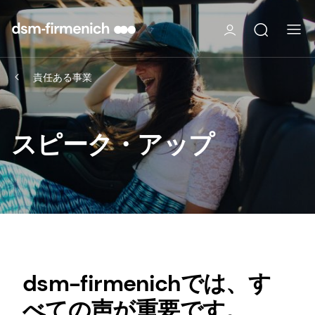
責任ある事業
スピーク・アップ
dsm-firmenichでは、す
べての声が重要です。