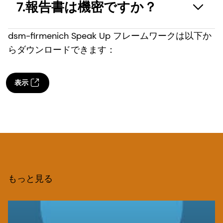
7.報告書は機密ですか？
ビジネス・エシックス・チームが受理し、適切かつ
- は、詳細かつ客観的で、報告書の主題に直接関係
- 贈収賄、利益相反、違法な謝礼、詐欺などを含む
独立した社内パートナーと共有します。スピークア
するものでなければならない。懸念を表明するため
汚職やその他の犯罪。
dsm-firmenich Speak Up フレームワークは以下か
ップのウェブサイトまたはコールセンターを通じて
に、すべての事実が判明するのを待つ必要はない。
dsm-firmenichは、不正行為の疑いに関するすべて
らダウンロードできます：
報告書を提出すると、固有のユーザー名が発行さ
あなたの懸念ができるだけ早く評価されるよう、あ
の情報開示を機密かつ慎重に扱い、あなたのプライ
- 競技規則違反。
れ、パスワードが選択されます。その後、オンライ
なたが知っている事実を共有してください。
バシーを維持します。守秘義務とは、あなたの懸念
ンまたは電話でプラットフォームに戻り（アプリの
- 個人の健康や安全を脅かしたり、環境に損害を与
に関する調査およびフォローアップ措置（必要な場
表示
- により、調査官は適切な評価を行い、何が起こっ
ダウンロードをお勧めします）、元の報告書にアク
えるような状況。
合は懲戒処分を含む）を効果的に実施するため、ま
たかを理解し、必要であればさらに情報を求めるこ
セスしたり、詳細や最新情報を追加したりすること
たはあなたの身元を共有する法的要件がある場合に
とができる。
- 個人のプライバシーを脅かすような状況。
ができます。
のみ、あなたの身元を知る必要がある者のみが共有
されることを意味します。
を含む：
生命や財産に差し迫った脅威をもたらす出来事を報
レシーバーは、あなたの懸念を受け取ったことを確
告したい場合は、Speak Upプラットフォームを使
認し、あなたのケースを直接管理するか、より良い
関係者全員のプライバシーを確保するため、懸念事
匿名で報告しない場合は、連絡先の詳細。
用しないでください。緊急支援が必要な場合は、最
状態で処理できる別の担当者／チームに差し戻しま
項に関連する情報のみを開示し、懸念事項に関連し
もっと見る
懸念される状況の詳細な説明と、その前兆および／ま
寄りの地方自治体にご連絡ください。
す。報告の受領は、7日以内に報告者に確認されな
ない情報の提供は避けてください。個人情報の取り
たは事例
ければならない。さらに、 、3カ月以内に取られ
扱いについてさらにご質問がある場合
関与した可能性のある人物（証人を含む）の氏名、役
た措置、内部調査の状況およびその結果を報告しな
は、
ethics@dsm-firmenich.com
までご連絡く
職、日付、場所