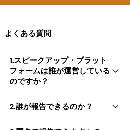
よくある質問
1.スピークアップ・プラット
フォームは誰が運営している
のですか？
スピークアップ・プラットフォームは、SpeakUp®
2.誰が報告できるのか？
が運営する第三者通報窓口で、第三者や従業員が
dsm-firmenichに懸念を報告することができます。
dsm-firmenichの方針や法律に違反する行為を見た