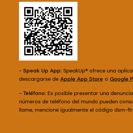
-
Speak Up App
: SpeakUp® ofrece una aplic
descargarse de
Apple App Store
o
Google P
-
Teléfono
: Es posible presentar una denuncia
números de teléfono del mundo pueden consu
llame, mencione igualmente el código dsm-fi