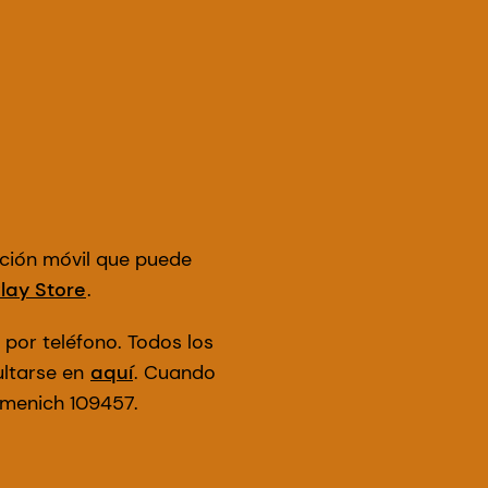
ación móvil que puede
lay Store
.
 por teléfono. Todos los
ltarse en
aquí
. Cuando
rmenich 109457.