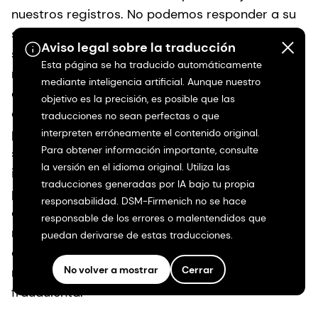
nuestros registros. No podemos responder a su
solicitud ni proporcionarle información personal
Aviso legal sobre la traducción
si no podemos verificar su identidad. Para
Esta página se ha traducido automáticamente
realizar una solicitud verificable como
mediante inteligencia artificial. Aunque nuestro
consumidor no es necesario que cree una cuenta
objetivo es la precisión, es posible que las
con nosotros. Sólo utilizaremos la información
traducciones no sean perfectas o que
personal facilitada en su solicitud para verificar
interpreten erróneamente el contenido original.
Para obtener información importante, consulte
su identidad y eliminaremos cualquier
la versión en el idioma original. Utiliza las
información que nos proporcione después de
traducciones generadas por IA bajo tu propia
procesar la solicitud. dsm-firmenich se reserva el
responsabilidad. DSM-Firmenich no se hace
derecho a tomar las medidas adicionales
responsable de los errores o malentendidos que
necesarias para verificar la identidad de los
puedan derivarse de estas traducciones.
consumidores californianos cuando tengamos
No volver a mostrar
Cerrar
motivos para creer que una solicitud es
fraudulenta.