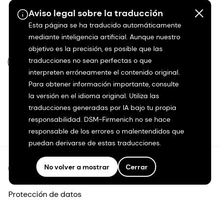
Aviso legal sobre la traducción
Inicio de su carrera
Esta página se ha traducido automáticamente
mediante inteligencia artificial. Aunque nuestro
objetivo es la precisión, es posible que las
traducciones no sean perfectas o que
ES-MX
interpreten erróneamente el contenido original.
Para obtener información importante, consulte
la versión en el idioma original. Utiliza las
traducciones generadas por IA bajo tu propia
responsabilidad. DSM-Firmenich no se hace
responsable de los errores o malentendidos que
puedan derivarse de estas traducciones.
No volver a mostrar
Cerrar
©2026 dsm-firmenich. Todos los derechos reservados.
Protección de datos
Condiciones de uso