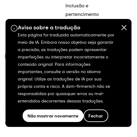
Inclusão e
pertencimento
Aviso sobre a tradução
Início da carreira
Esta página foi traduzida automaticamente por
meio de IA. Embora nosso objetivo seja garantir
a precisão, as traduções podem apresentar
PT-BR
imperfeições ou interpretar incorretamente o
conteúdo original. Para informações
importantes, consulte a versão no idioma
original. Utilize as traduções de IA por sua
própria conta e risco. A dsm-firmenich não se
responsabiliza por quaisquer erros ou mal-
entendidos decorrentes dessas traduções.
Não mostrar novamente
Fechar
©2026 dsm-firmenich. Todos os direitos reservados.