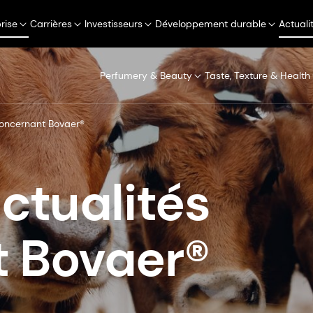
rise
Carrières
Investisseurs
Développement durable
Actuali
Perfumery & Beauty
Taste, Texture & Health
concernant Bovaer®
ctualités
 Bovaer®