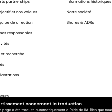
rts partnerships
Informations historiques
jectif et nos valeurs
Notre société
quipe de direction
Shares & ADRs
ises responsables
ivités
 et recherche
tés
lantations
seurs
rtissement concernant la traduction
ntacter
e page a été traduite automatiquement à l'aide de l'IA. Bien que nou