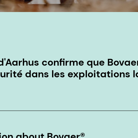
 d'Aarhus confirme que Bovaer
urité dans les exploitations 
ion about Bovaer®