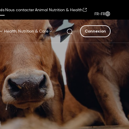
tés
Nous contacter
Animal Nutrition & Health
FR-FR
Health, Nutrition & Care
Connexion