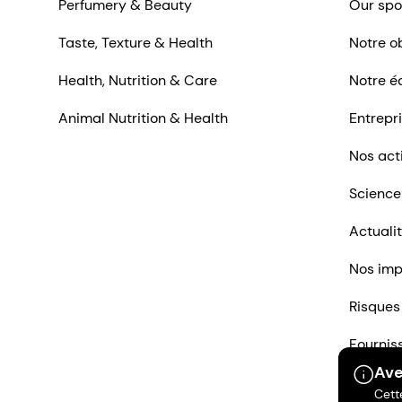
Perfumery & Beauty
Our spo
Taste, Texture & Health
Notre ob
Health, Nutrition & Care
Notre é
Animal Nutrition & Health
Entrepr
Nos act
Science
Actuali
Nos imp
Risques
Fournis
Ave
Nous co
Cett