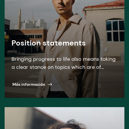
Position statements
Bringing progress to life also means taking
a clear stance on topics which are of
special interest to our stakeholders. Find
our overview here.
Más información