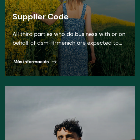
Supplier Code
All third parties who do business with or on
behalf of dsm-firmenich are expected to
follow the dsm-firmenich Supplier code and
all relevant laws and regulations. We do not
Más información
ask from you, as a Supplier, more than what
we are willing to do ourselves.