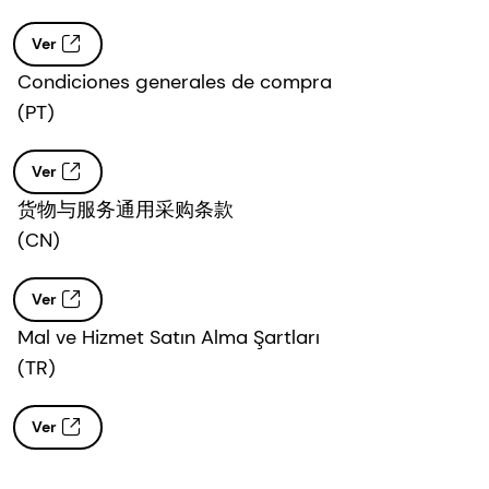
Ver
Condiciones generales de compra
(PT)
Ver
货物与服务通用采购条款
(CN)
Ver
Mal ve Hizmet Satın Alma Şartları
(TR)
Ver