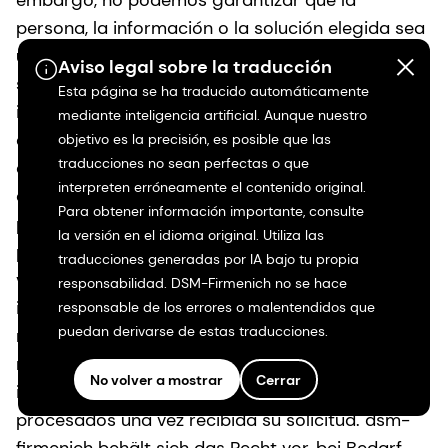
embargo, no podemos garantizar que la
persona, la información o la solución elegida sea
un ciudadano de California, al que se dirige la
Aviso legal sobre la traducción
solicitud, para que la reciba. Para verificar la
Esta página se ha traducido automáticamente
identidad de un ciudadano de California después
mediante inteligencia artificial. Aunque nuestro
de una consulta, podemos obtener hasta tres
objetivo es la precisión, es posible que las
traducciones no sean perfectas o que
datos personales sobre usted, con el fin de
interpreten erróneamente el contenido original.
compararlos con nuestras identificaciones. No
Para obtener información importante, consulte
podremos responder a su consulta ni
la versión en el idioma original. Utiliza las
proporcionarle datos personales si no podemos
traducciones generadas por IA bajo tu propia
verificar su identidad. Si desea obtener más
responsabilidad. DSM-Firmenich no se hace
información, no debe abrir una cuenta con
responsable de los errores o malentendidos que
puedan derivarse de estas traducciones.
nosotros. Sólo utilizaremos los datos personales
recogidos en su solicitud para verificar su
No volver a mostrar
Cerrar
identidad. Los datos enviados por usted serán
procesados una vez recibida su solicitud. dsm-