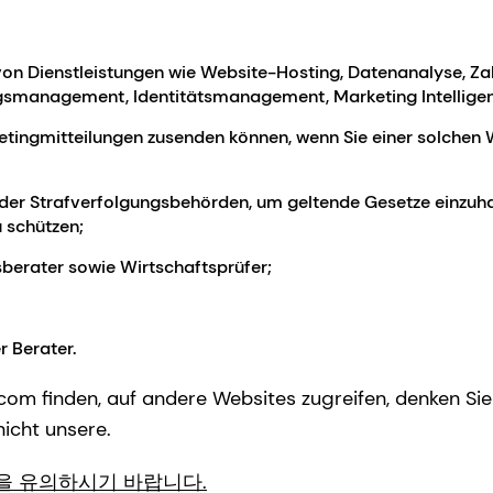
ung von Dienstleistungen wie Website-Hosting, Datenanalyse,
smanagement, Identitätsmanagement, Marketing Intelligen
etingmitteilungen zusenden können, wenn Sie einer solchen 
der Strafverfolgungsbehörden, um geltende Gesetze einzuhal
u schützen;
berater sowie Wirtschaftsprüfer;
 Berater.
h.com finden, auf andere Websites zugreifen, denken Si
icht unsere.
을 유의하시기 바랍니다.