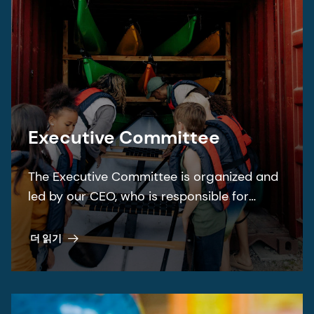
Executive Committee
The Executive Committee is organized and
led by our CEO, who is responsible for
overseeing the operational management of
the Group.
더 읽기