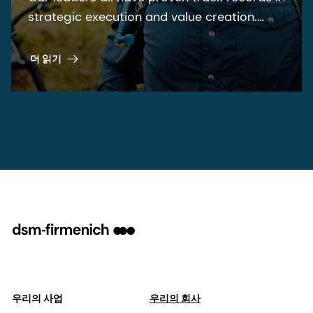
strategic execution and value creation.
Supported by governance that ensures we
do business the right way.
더 읽기
우리의 사업
우리의 회사