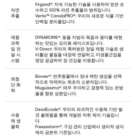
Firgood®: 지속 가능한 기술을 사용하여 얻은 순
자연
수하고 100% 자연 추출물의 범위입니다.
추출
Vertis™ CanolaPRO®: 우리의 새로운 식물 기반
단백질 분리물입니다.
제형
DYNAROME®: 동물 지방의 육즙과 풍미를 재현
과학
하는 맛있는 요리용 페이스트입니다.
및 전
V-Direct: 우리의 특허받은 정밀 제형 기술로 생
달 시
리활성 물질을 대장에 전달하고, 미생물군집을
스템
영양 공급하며 장 건강을 지원합니다.
Bovaer®: 반추동물에서 장내 메탄 생성을 선택
최첨
적으로 억제하는 최초의 소분자입니다.
단 화
Muguissimo®: 매우 우아하고 경쟁력 있는 은방
학
울꽃 향료 성분입니다.
DeodEcode®: 우리의 파괴적인 수용체 기반 발
수용
견 플랫폼을 통해 개발된 악취 제어 기술입니
체 생
다.
물학
Freezestorm®: 구강 관리 산업에서 생리적 냉각
제의 금본위 기준입니다.