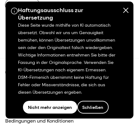
DE-DE
Haftungsausschluss zur
Übersetzung
Diese Seite wurde mithilfe von KI automatisch
übersetzt. Obwohl wir uns um Genauigkeit
bemühen, können Übersetzungen unvollkommen
sein oder den Originaltext falsch wiedergeben.
Wichtige Informationen entnehmen Sie bitte der
Fassung in der Originalsprache. Verwenden Sie
KI-Übersetzungen nach eigenem Ermessen.
©2026 dsm-firmenich. Alle Rechte vorbehalten.
DSM-Firmenich übernimmt keine Haftung für
Fehler oder Missverständnisse, die sich aus
Hinweis zum Datenschutz
diesen Übersetzungen ergeben.
Bedingungen für die Nutzung
Nicht mehr anzeigen
Schließen
Bedingungen und Konditionen
Kalifornien-Transparenz