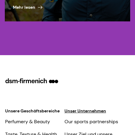
do business the right way.
Mehr lesen
Unsere Geschäftsbereiche
Unser Unternehmen
Perfumery & Beauty
Our sports partnerships
Taste, Texture & Health
Unser Ziel und unsere