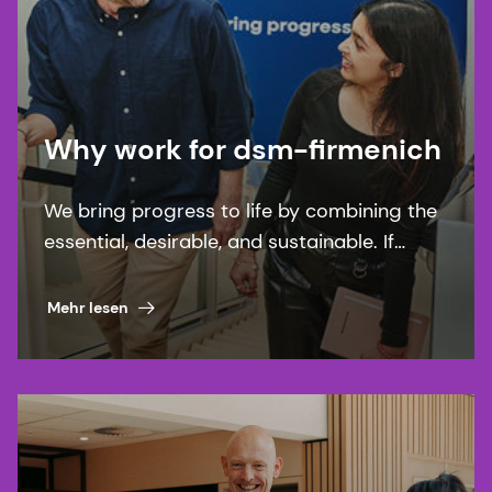
Why work for dsm-firmenich
We bring progress to life by combining the
essential, desirable, and sustainable. If
you’re looking with work with purpose and
prospects, this is for you.
Mehr lesen