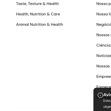
Taste, Texture & Health
Nosso p
Health, Nutrition & Care
Nossa l
Animal Nutrition & Health
Negócio
Nossos 
Ciência
Notícia
Nossas 
Empree
Fornec
Avi
Entre e
Esta
obje