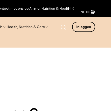
ntact met ons op
Animal Nutrition & Health
NL-NL
th
Health, Nutrition & Care
Inloggen