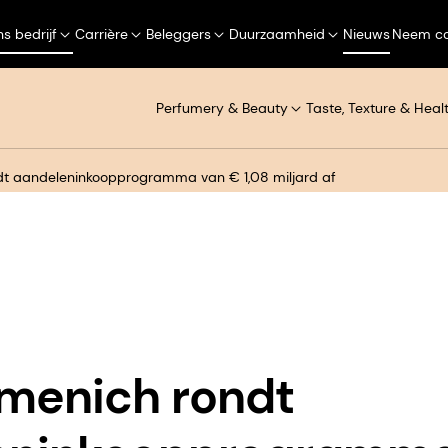
s bedrijf
Carrière
Beleggers
Duurzaamheid
Nieuws
Neem co
Perfumery & Beauty
Taste, Texture & Heal
dt aandeleninkoopprogramma van € 1,08 miljard af
menich rondt