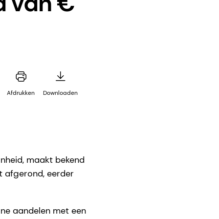
 van €
Afdrukken
Downloaden
onheid, maakt bekend
t afgerond, eerder
one aandelen met een