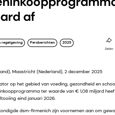
eninkoopprogramma
jard af
n regelgeving
Persberichten
2025
Delen
land), Maastricht (Nederland), 2 december 2025
vator op het gebied van voeding, gezondheid en scho
ninkoopprogramma ter waarde van € 1,08 miljard heef
tooiing eind januari 2026.
 kondigde dsm-firmenich zijn voornemen aan om gew