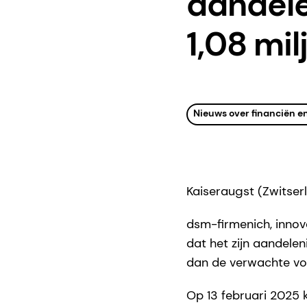
aandel
1,08 mil
Nieuws over financiën e
Kaiseraugst (Zwitser
dsm-firmenich, inno
dat het zijn aandele
dan de verwachte vol
Op 13 februari 2025