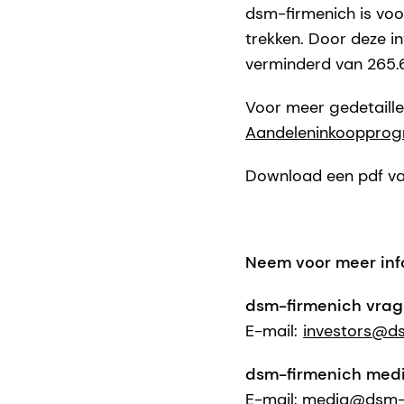
dsm-firmenich is voo
trekken. Door deze i
verminderd van 265.
Voor meer gedetaillee
Aandeleninkoopprogr
Download een pdf va
Neem voor meer inf
dsm-firmenich vrage
E-mail:
investors@d
dsm-firmenich med
E-mail: media@dsm-