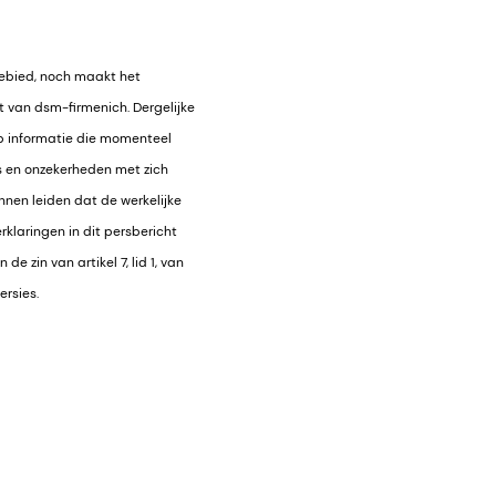
gebied, noch maakt het
t van dsm-firmenich. Dergelijke
p informatie die momenteel
's en onzekerheden met zich
nen leiden dat de werkelijke
rklaringen in dit persbericht
de zin van artikel 7, lid 1, van
ersies.