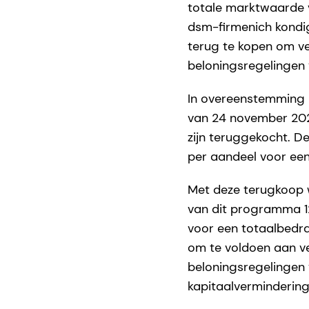
totale marktwaarde v
dsm-firmenich kondi
terug te kopen om v
beloningsregelingen
In overeenstemming 
van 24 november 202
zijn teruggekocht. D
per aandeel voor een
Met deze terugkoop w
van dit programma 1
voor een totaalbedra
om te voldoen aan v
beloningsregelingen 
kapitaalvermindering