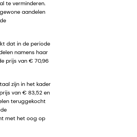
al te verminderen.
n gewone aandelen
rde
t dat in de periode
ndelen namens haar
e prijs van € 70,96
l zijn in het kader
rijs van € 83,52 en
delen teruggekocht
rde
cht met het oog op