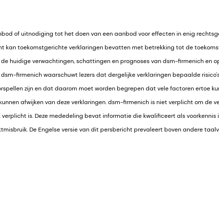
nbod of uitnodiging tot het doen van een aanbod voor effecten in enig rechts
cht kan toekomstgerichte verklaringen bevatten met betrekking tot de toekoms
p de huidige verwachtingen, schattingen en prognoses van dsm-firmenich en o
f. dsm-firmenich waarschuwt lezers dat dergelijke verklaringen bepaalde risico
orspellen zijn en dat daarom moet worden begrepen dat vele factoren ertoe kun
 kunnen afwijken van deze verklaringen. dsm-firmenich is niet verplicht om de ve
jk verplicht is. Deze mededeling bevat informatie die kwalificeert als voorkennis in 
misbruik. De Engelse versie van dit persbericht prevaleert boven andere taalv