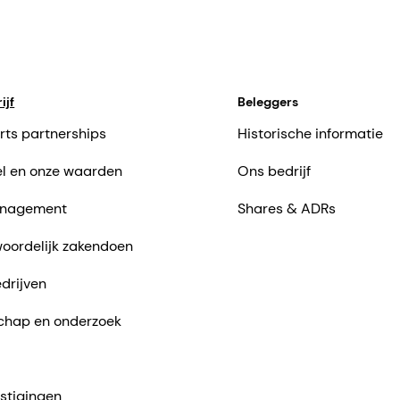
ijf
Beleggers
rts partnerships
Historische informatie
l en onze waarden
Ons bedrijf
nagement
Shares & ADRs
oordelijk zakendoen
drijven
chap en onderzoek
stigingen