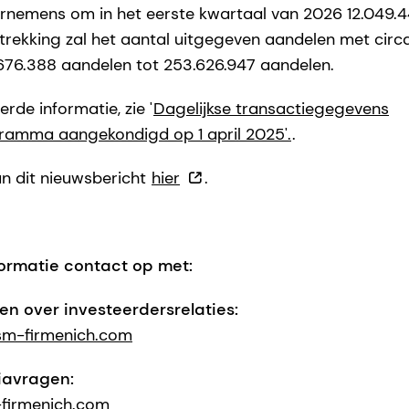
rnemens om in het eerste kwartaal van 2026 12.049.44
ntrekking zal het aantal uitgegeven aandelen met cir
676.388 aandelen tot 253.626.947 aandelen.
rde informatie, zie '
Dagelijkse transactiegegevens
amma aangekondigd op 1 april 2025'.
.
n dit nieuwsbericht
hier
.
ormatie contact op met:
n over investeerdersrelaties:
sm-firmenich.com
iavragen:
firmenich.com