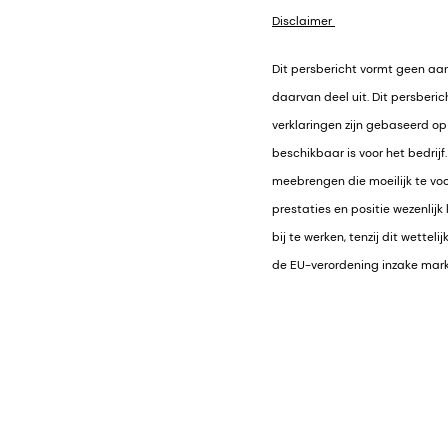
Disclaimer
Dit persbericht vormt geen aa
daarvan deel uit. Dit persberi
verklaringen zijn gebaseerd o
beschikbaar is voor het bedrij
meebrengen die moeilijk te vo
prestaties en positie wezenlijk
bij te werken, tenzij dit wetteli
de EU-verordening inzake markt