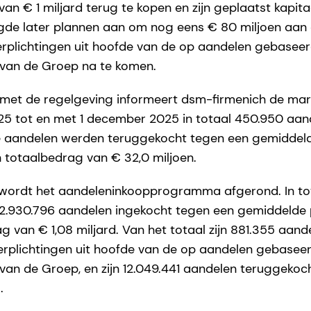
an € 1 miljard terug te kopen en zijn geplaatst kapita
gde later plannen aan om nog eens € 80 miljoen aa
erplichtingen uit hoofde van de op aandelen gebasee
 van de Groep na te komen.
met de regelgeving informeert dsm-firmenich de mark
5 tot en met 1 december 2025 in totaal 450.950 aa
e aandelen werden teruggekocht tegen een gemiddeld
 totaalbedrag van € 32,0 miljoen.
ordt het aandeleninkoopprogramma afgerond. In totaa
2.930.796 aandelen ingekocht tegen een gemiddelde p
g van € 1,08 miljard. Van het totaal zijn 881.355 aan
erplichtingen uit hoofde van de op aandelen gebasee
van de Groep, en zijn 12.049.441 aandelen teruggeko
.