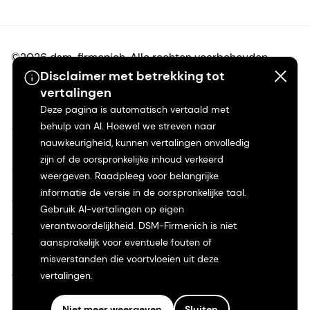
©2026 dsm-firmenich. Alle rechten voorbehouden.
Disclaimer met betrekking tot
vertalingen
Privacyverklaring
Deze pagina is automatisch vertaald met
behulp van AI. Hoewel we streven naar
Gebruiksvoorwaarden
nauwkeurigheid, kunnen vertalingen onvolledig
zijn of de oorspronkelijke inhoud verkeerd
Algemene voorwaarden
weergeven. Raadpleeg voor belangrijke
informatie de versie in de oorspronkelijke taal.
Californië Transparantie
Gebruik AI-vertalingen op eigen
verantwoordelijkheid. DSM-Firmenich is niet
Toegankelijkheidsverklaring
aansprakelijk voor eventuele fouten of
misverstanden die voortvloeien uit deze
Juridische informatie
vertalingen.
Sitemap
Niet meer weergeven
Sluiten