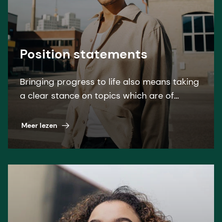
Position statements
Bringing progress to life also means taking
a clear stance on topics which are of
special interest to our stakeholders. Find
our overview here.
Meer lezen