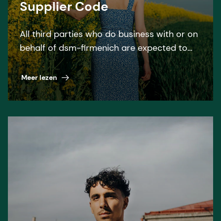
Supplier Code
All third parties who do business with or on
behalf of dsm-firmenich are expected to
follow the dsm-firmenich Supplier code and
all relevant laws and regulations. We do not
Meer lezen
ask from you, as a Supplier, more than what
we are willing to do ourselves.