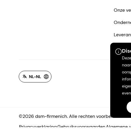
Onze ve
Ondern
Leveran
Neem co
Dis
Deze
naar
oors
NL-NL
info
eige
even
©2026 dsm-firmenich. Alle rechten voorbehouden.
Privacyverklaring
Gebruiksvoorwaarden
Algemene 