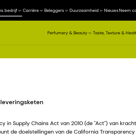
s bedrijf
Carrière
Beleggers
Duurzaamheid
Nieuws
Neem co
Perfumery & Beauty
Taste, Texture & Heal
eleveringsketen
y in Supply Chains Act van 2010 (de "Act") van kracht 
unt de doelstellingen van de California Transparency