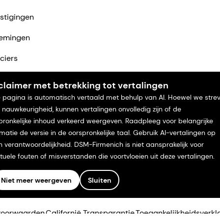
stigingen
emingen
ciers
ntact met ons op
claimer met betrekking tot vertalingen
 pagina is automatisch vertaald met behulp van AI. Hoewel we stre
 nauwkeurigheid, kunnen vertalingen onvolledig zijn of de
pronkelijke inhoud verkeerd weergeven. Raadpleeg voor belangrijke
rmatie de versie in de oorspronkelijke taal. Gebruik AI-vertalingen op
n verantwoordelijkheid. DSM-Firmenich is niet aansprakelijk voor
tuele fouten of misverstanden die voortvloeien uit deze vertalingen.
Niet meer weergeven
Sluiten
voorwaarden
Californië Transparantie
Toegankelijkheidsverkl