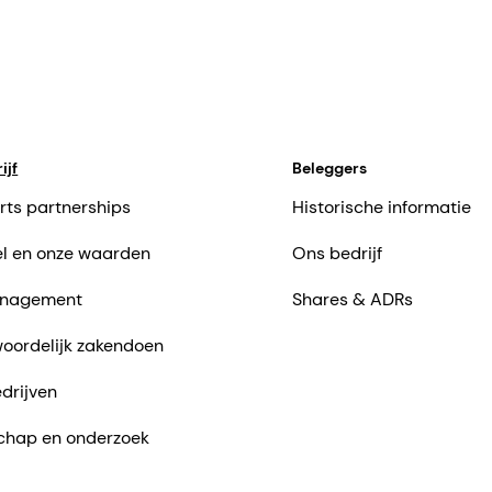
ijf
Beleggers
rts partnerships
Historische informatie
l en onze waarden
Ons bedrijf
nagement
Shares & ADRs
oordelijk zakendoen
drijven
chap en onderzoek