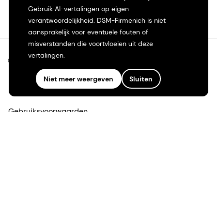
Gebruik AI-vertalingen op eigen
verantwoordelijkheid. DSM-Firmenich is niet
aansprakelijk voor eventuele fouten of
misverstanden die voortvloeien uit deze
vertalingen.
©2026 dsm-firmenich. Alle rechten voorbehouden.
Niet meer weergeven
Sluiten
Privacyverklaring
Gebruiksvoorwaarden
Algemene voorwaarden
Californië Transparantie
Toegankelijkheidsverklaring
Juridische informatie