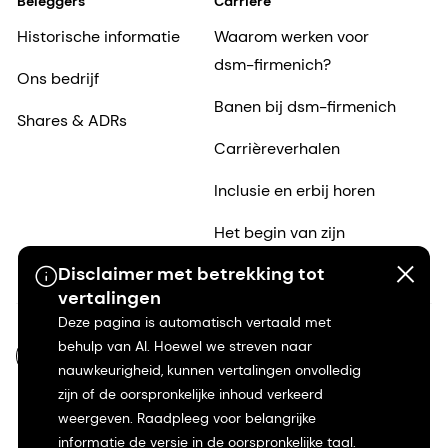
Beleggers
Carrière
Historische informatie
Waarom werken voor
dsm-firmenich?
Ons bedrijf
Banen bij dsm-firmenich
Shares & ADRs
Carrièreverhalen
Inclusie en erbij horen
Het begin van zijn
carrière
Disclaimer met betrekking tot
vertalingen
Deze pagina is automatisch vertaald met
behulp van AI. Hoewel we streven naar
NL-NL
nauwkeurigheid, kunnen vertalingen onvolledig
zijn of de oorspronkelijke inhoud verkeerd
weergeven. Raadpleeg voor belangrijke
informatie de versie in de oorspronkelijke taal.