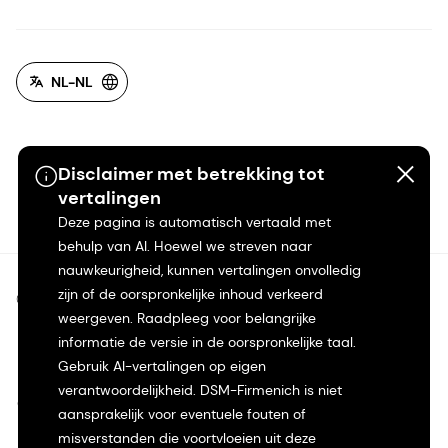
NL-NL
Disclaimer met betrekking tot
vertalingen
Deze pagina is automatisch vertaald met
behulp van AI. Hoewel we streven naar
nauwkeurigheid, kunnen vertalingen onvolledig
zijn of de oorspronkelijke inhoud verkeerd
©2026 dsm-firmenich. Alle rechten voorbehouden.
weergeven. Raadpleeg voor belangrijke
informatie de versie in de oorspronkelijke taal.
Privacyverklaring
Gebruik AI-vertalingen op eigen
verantwoordelijkheid. DSM-Firmenich is niet
Gebruiksvoorwaarden
aansprakelijk voor eventuele fouten of
misverstanden die voortvloeien uit deze