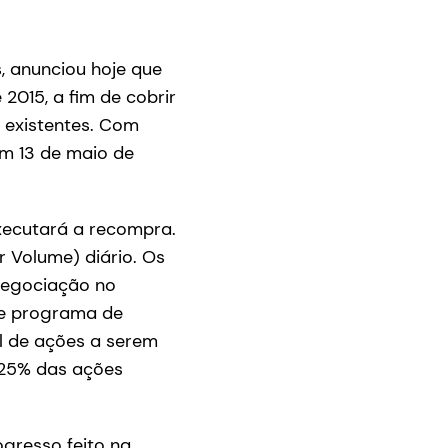
, anunciou hoje que
2015, a fim de cobrir
 existentes. Com
m 13 de maio de
xecutará a recompra.
Volume) diário. Os
negociação no
se programa de
l de ações a serem
,25% das ações
gresso feito na