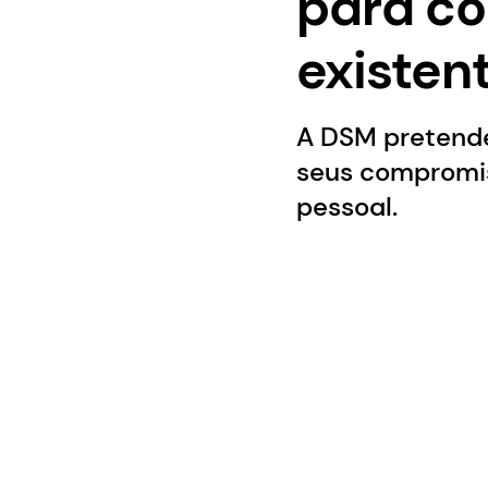
para co
existen
A DSM pretende
seus compromi
pessoal.