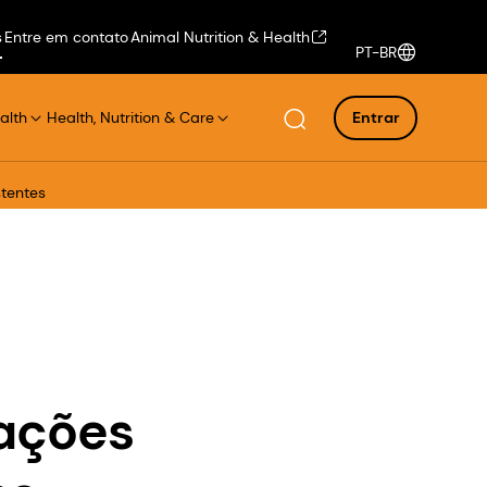
s
Entre em contato
Animal Nutrition & Health
PT-BR
alth
Health, Nutrition & Care
Entrar
tentes
ações