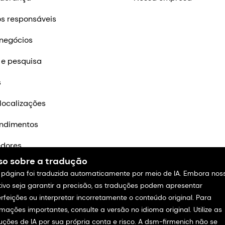
s responsáveis
negócios
 e pesquisa
s
localizações
ndimentos
edores
so sobre a tradução
m contato
 página foi traduzida automaticamente por meio de IA. Embora nos
tivo seja garantir a precisão, as traduções podem apresentar
rfeições ou interpretar incorretamente o conteúdo original. Para
rmações importantes, consulte a versão no idioma original. Utilize as
uções de IA por sua própria conta e risco. A dsm-firmenich não se