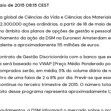
maio de 2015 08:15 CEST
 global de Ciências da Vida e Ciências dos Materiais
.300.000 ações ordinárias, a partir de 18 de maio de 
o âmbito dos planos de opções de gestão e pessoal
echamento da ação da DSM na Euronext Amsterdam e
ivalente a aproximadamente 115 milhões de euros.
ntrato de Gestão Discricionária com o banco que e
 será baseado no VWAP (Preço Médio Ponderado por 
omprados serão, em média, 5% do volume diário de 
tro de uma faixa de 2 a 8% por dia. Prevê-se que es
ntinue no terceiro trimestre de 2015. O número tota
ito desse programa representa aproximadamente 1
gulamentos, a DSM informará o mercado sobre o pro