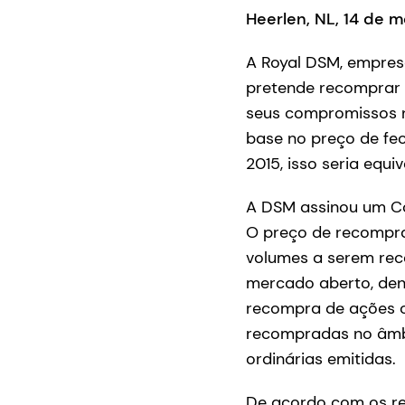
Heerlen, NL, 14 de 
A Royal DSM, empresa
pretende recomprar 2
seus compromissos n
base no preço de f
2015, isso seria equ
A DSM assinou um Co
O preço de recompra
volumes a serem rec
mercado aberto, den
recompra de ações co
recompradas no âmb
ordinárias emitidas.
De acordo com os re