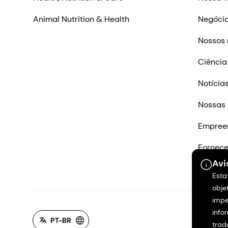
Animal Nutrition & Health
Negócio
Nossos 
Ciência
Notícia
Nossas 
Empree
Fornec
Avi
Entre e
Esta
obje
impe
info
PT-BR
trad