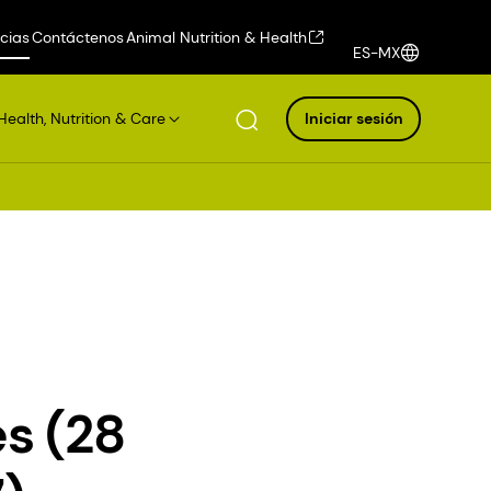
icias
Contáctenos
Animal Nutrition & Health
ES-MX
Health, Nutrition & Care
Iniciar sesión
s (28