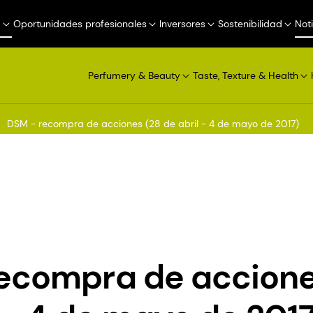
a
Oportunidades profesionales
Inversores
Sostenibilidad
Not
Perfumery & Beauty
Taste, Texture & Health
DSM - recompra de acciones (28 de abril - 4 de mayo de 2017)
ecompra de accione