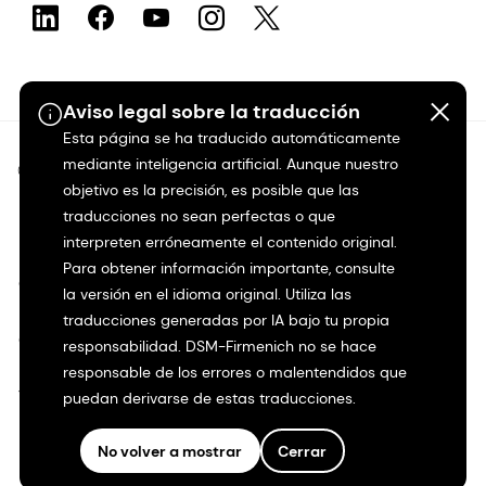
Aviso legal sobre la traducción
Esta página se ha traducido automáticamente
mediante inteligencia artificial. Aunque nuestro
©2026 dsm-firmenich. Todos los derechos reservados.
objetivo es la precisión, es posible que las
traducciones no sean perfectas o que
Protección de datos
interpreten erróneamente el contenido original.
Para obtener información importante, consulte
Condiciones de uso
la versión en el idioma original. Utiliza las
traducciones generadas por IA bajo tu propia
Condiciones generales
responsabilidad. DSM-Firmenich no se hace
responsable de los errores o malentendidos que
Transparencia en California
puedan derivarse de estas traducciones.
No volver a mostrar
Cerrar
Declaración de accesibilidad