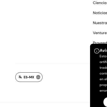
Ciencia
Noticia
Nuestra
Venture
Proveed
Avi
Contác
Esta
artif
trad
cont
ES-MX
en e
prop
erro