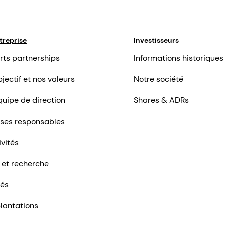
treprise
Investisseurs
rts partnerships
Informations historiques
jectif et nos valeurs
Notre société
quipe de direction
Shares & ADRs
ises responsables
ivités
 et recherche
tés
lantations