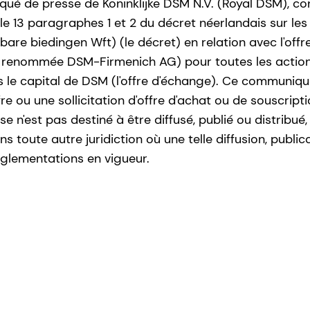
qué de presse de Koninklijke DSM N.V. (Royal DSM), 
icle 13 paragraphes 1 et 2 du décret néerlandais sur les
bare biedingen Wft) (le décret) en relation avec l'offr
 renommée DSM-Firmenich AG) pour toutes les action
ns le capital de DSM (l'offre d'échange). Ce communiq
re ou une sollicitation d'offre d'achat ou de souscripti
n'est pas destiné à être diffusé, publié ou distribué, 
s toute autre juridiction où une telle diffusion, public
réglementations en vigueur.