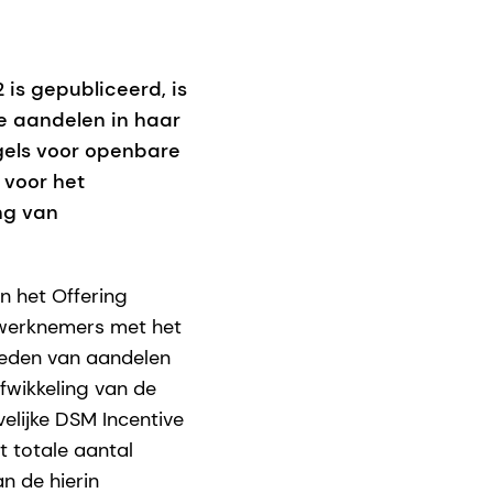
is gepubliceerd, is
e aandelen in haar
gels voor openbare
 voor het
ng van
n het Offering
 werknemers met het
heden van aandelen
afwikkeling van de
elijke DSM Incentive
 totale aantal
n de hierin