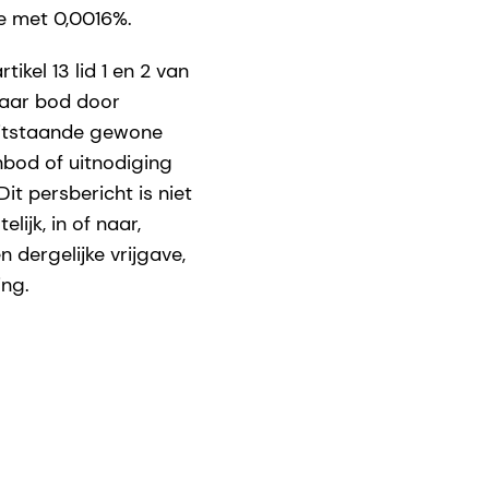
e met 0,0016%.
ikel 13 lid 1 en 2 van
baar bod door
uitstaande gewone
nbod of uitnodiging
it persbericht is niet
lijk, in of naar,
 dergelijke vrijgave,
ing.