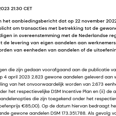
 2023 21:30 CET
 het aanbiedingsbericht dat op 22 november 2022 
plicht om transacties met betrekking tot de gewon
ndigen in overeenstemming met de Nederlandse re
at de levering van eigen aandelen aan werknemers
orden van eenheden van aandelen of de uitoefeni
en die zijn gedaan voorafgaand aan de publicatie va
 op 4 april 2023 2.823 gewone aandelen geleverd aan
eling van het onvoorwaardelijk worden van 2.673 een
der het respectievelijke DSM Incentive Plan en (ii) de 
aandelenopties die zijn toegekend onder het respectiev
oefenprijs €85,00). Op de datum hiervan bedraagt het
ande gewone aandelen DSM 173.351.788. Als gevolg va