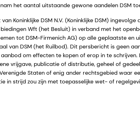
nam het aantal uitstaande gewone aandelen DSM to
 van Koninklijke DSM N.V. (Koninklijke DSM) ingevolge art
 biedingen Wft (het Besluit) in verband met het open
emen tot DSM-Firmenich AG) op alle geplaatste en 
taal van DSM (het Ruilbod). Dit persbericht is geen aa
aanbod om effecten te kopen of erop in te schrijven. D
 vrijgave, publicatie of distributie, geheel of gedeelte
e Verenigde Staten of enig ander rechtsgebied waar een
tie in strijd zou zijn met toepasselijke wet- of regelgev