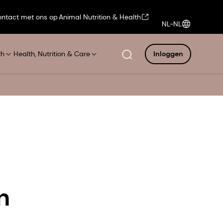
ntact met ons op
Animal Nutrition & Health
NL-NL
th
Health, Nutrition & Care
Inloggen
n