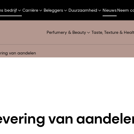
s bedrijf
Carrière
Beleggers
Duurzaamheid
Nieuws
Neem co
Perfumery & Beauty
Taste, Texture & Heal
ering van aandelen
evering van aandele