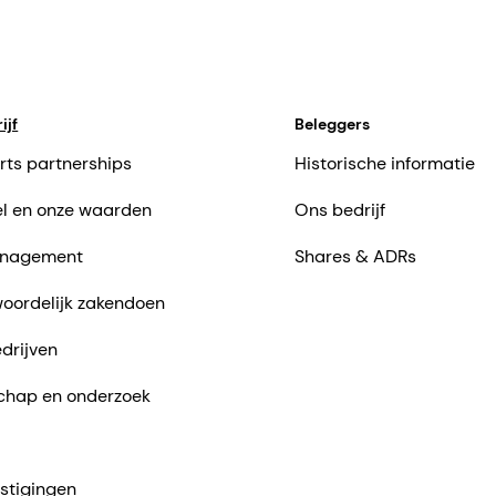
ijf
Beleggers
rts partnerships
Historische informatie
l en onze waarden
Ons bedrijf
nagement
Shares & ADRs
oordelijk zakendoen
drijven
chap en onderzoek
stigingen