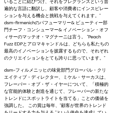
いることに結びつけ、それをフレグランスという普
遍的な言語に翻訳し、顧客や消費者にインスピレー
ションを与える機会と挑戦を与えてくれます。"
dsm-firmenichのパフューマリー& ビューティー部
門チーフ・コンシューマー& イノベーション・オフ
ィサーのマッテオ・マグナーニは言う。 "Peach
Fuzz EDPとアロマキャンドルは、どちらも私たちの
最高のイノベーションを披露するもので、それぞれ
のクリエイションをとても誇りに思っています。"
dsm-フィルメニッヒの味覚部門グローバル・クリ
エイティブ・ディレクター、ミケル・サーカスは、
フレーバー・オブ・ザ・イヤーについて、「積極的
な官能的体験と創造を通じて、フレーバーの新たな
トレンドにスポットライトを当てる」ことの価値を
強調した。 この賞は毎年、"顧客が世界のトレンド
をリードする力を与える "という使命を達成してい