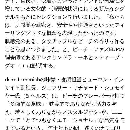
ティ、善良さ、快適さといったトレンドが関連性を
増している文化的・消費的状況における新たなシグ
ナルをもとにセレクションを行いました。「私たち
は、肌感覚や親密さ、安全性や快適さといったフィ
ーリンググッドな概念を表現したかったのです。
肌感覚のある、タッチャブルなピーチの香りを作る
ことを思いつきました」と、ピーチ・ファズEDPの
調香師であるアレクサンドラ・モネとスティーブ・
グオ（ ）は説明する。
dsm-firmenichの味覚・食感担当ヒューマン・イン
サイト副社長、ジェフリー・リチャード・シュモイ
ヤー氏（& ヘルス）は、ピーチのフレーバーが持つ
「多面的な意味」-耽美的でありながら活力を与
え、若々しくありながらノスタルジック-が、ユニ
ークで「とてつもなくエモーショナル」な品質を与
えているという。 何十年もの間、多くのカテゴリ