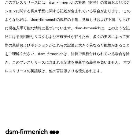
このプレスリリースには、dsm-firmenichの将来（財務）の業績およびポジ
ションに関する将来予想に関する記述が含まれている場合があります。 この
ような記述は、dsm-firmenichの現在の予想、見積もりおよび予測、ならび
に現在入手可能な情報に基づいています。dsm-firmenichは、このような記
述には予測困難なリスクおよび不確実性が伴うため、多くの要因によって実
際の業績およびポジションがこれらの記述と大きく異なる可能性があること
をご理解ください。dsm-firmenichは、法律で義務付けられている場合を除
き、このプレスリリースに含まれる記述を更新する義務を負いません。 本プ
レスリリースの英語版は、他の言語版よりも優先されます。