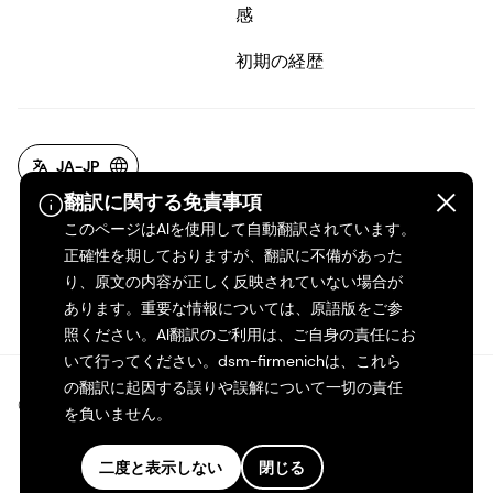
感
初期の経歴
JA-JP
翻訳に関する免責事項
このページはAIを使用して自動翻訳されています。
正確性を期しておりますが、翻訳に不備があった
り、原文の内容が正しく反映されていない場合が
あります。重要な情報については、原語版をご参
照ください。AI翻訳のご利用は、ご自身の責任にお
いて行ってください。dsm-firmenichは、これら
の翻訳に起因する誤りや誤解について一切の責任
©2026 dsm-firmenich。無断転載・複製を禁じます。
を負いません。
プライバシーポリシー
二度と表示しない
閉じる