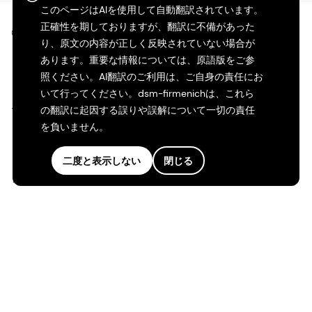
このページはAIを使用して自動翻訳されています。
正確性を期しておりますが、翻訳に不備があった
©2026 dsm-firmenich。無断転載・複製を禁じます。
り、原文の内容が正しく反映されていない場合が
あります。重要な情報については、原語版をご参
プライバシーポリシー
照ください。AI翻訳のご利用は、ご自身の責任にお
いて行ってください。dsm-firmenichは、これら
利用規約
の翻訳に起因する誤りや誤解について一切の責任
を負いません。
ご利用条件
二度と表示しない
閉じる
カリフォルニアの透明性
アクセシビリティ・ステートメント
法的情報
サイトマップ