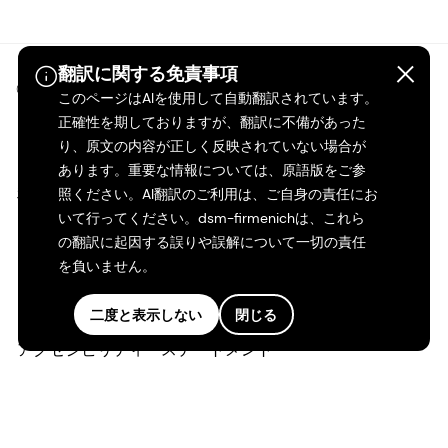
翻訳に関する免責事項
©2026 dsm-firmenich。無断転載・複製を禁じます。
このページはAIを使用して自動翻訳されています。
正確性を期しておりますが、翻訳に不備があった
プライバシーポリシー
り、原文の内容が正しく反映されていない場合が
あります。重要な情報については、原語版をご参
利用規約
照ください。AI翻訳のご利用は、ご自身の責任にお
いて行ってください。dsm-firmenichは、これら
の翻訳に起因する誤りや誤解について一切の責任
ご利用条件
を負いません。
カリフォルニアの透明性
二度と表示しない
閉じる
アクセシビリティ・ステートメント
法的情報