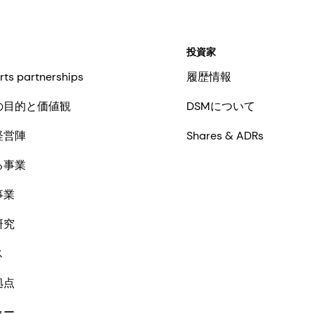
投資家
rts partnerships
履歴情報
の目的と価値観
DSMについて
経営陣
Shares & ADRs
る事業
事業
研究
ス
拠点
ャー