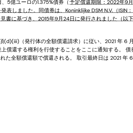
、5億ユーロの1.375%債券（
予定償還期限：2022年9
ました。同債券は、Koninklijke DSM N.V.（ISIN：X
目論見書に基づき、2015年9月24日に発行されました（
項(d)(iii)（発行体の全額償還請求）に従い、2021 年 6 
上償還する権利を行使することをここに通知する。 債券
算出された全額償還額で償還される。 取引最終日は 2021 年 6