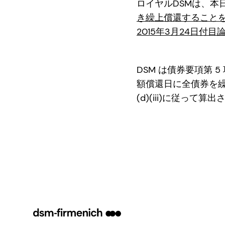
ロイヤルDSMは、本日
き繰上償還することを発表し
2015年3月24日付
DSM は債券要項第 5 
額償還日に全債券を繰
(d)(iii)に従って