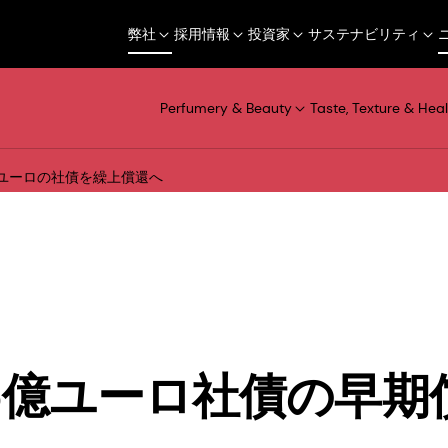
弊社
採用情報
投資家
サステナビリティ
Perfumery & Beauty
Taste, Texture & Heal
億ユーロの社債を繰上償還へ
、5億ユーロ社債の早期