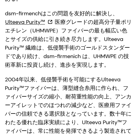
dsm-firmenchはこの問題を友好的に解決し、
Ulteeva Purity™
医療グレードの超高分子量ポリ
エチレン（UHMWPE）ファイバーの最も幅広い色
とサイズの供給に引き続き尽力します。Ulteeva
Purity™ 繊維は、低侵襲手術のゴールドスタンダー
ドであり続け、dsm-firmenich は、UHMWPE の技
術革新に投資し続け、進歩を実現します。
2004年以来、低侵襲手術を可能にするUlteeva
Purity™ファイバーは、薄型縫合糸用に作られ、フ
ァイバーサイズの縮小、耐荷重性能の向上、アンカ
ーアイレットでのほつれの減少など、医療用ファイ
バーの信頼できる選択肢となっています。数十年に
わたる優れた臨床実績により、Ulteeva Purity™フ
ァイバーは、常に性能を発揮できるよう製造されて