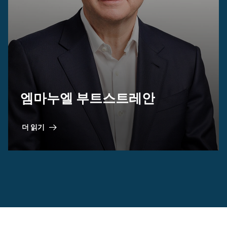
엠마누엘 부트스트레안
더 읽기