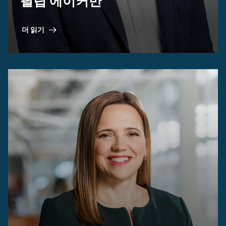
필립 에이커만
더 읽기