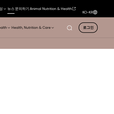
성
뉴스
문의하기
Animal Nutrition & Health
KO-KR
ealth
Health, Nutrition & Care
로그인