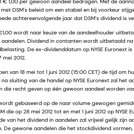
11 € 1,00 per gewoon aandeel bedragen. Met de aanna
n met DSM's beleid om een stabiel en bij voorkeur stijg
tweede achtereenvolgende jaar dat DSM's dividend is v
 €1,00 wordt naar keuze van de aandeelhouder uitbetaa
andelen. Dividend in contanten wordt uitbetaald na 
belasting. De ex-dividenddatum op NYSE Euronext is 
7 mei 2012.
n van 18 mei tot 1 juni 2012 (15:00 CET) de tijd om h
2 na sluiting van de handel op NYSE Euronext zal het a
 die recht geven op één gewoon aandeel worden vas
 wordt gebaseerd op de naar volume gewogen gemidde
 die op 28 mei 2012 tot en met 1 juni 2012 op NYSE 
 van het dividend in aandelen zal vrijwel gelijk zijn
n. De gewone aandelen die het stockdividend vormen, 