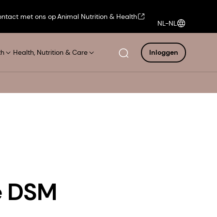
ntact met ons op
Animal Nutrition & Health
NL-NL
th
Health, Nutrition & Care
Inloggen
ke DSM