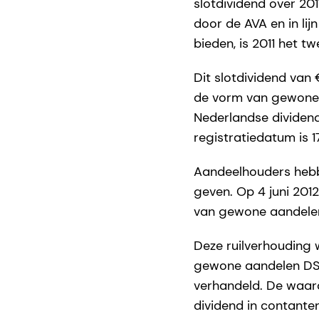
slotdividend over 20
door de AVA en in lij
bieden, is 2011 het 
Dit slotdividend van
de vorm van gewone a
Nederlandse dividend
registratiedatum is 1
Aandeelhouders hebbe
geven. Op 4 juni 201
van gewone aandelen
Deze ruilverhouding
gewone aandelen DSM
verhandeld. De waarde
dividend in contante