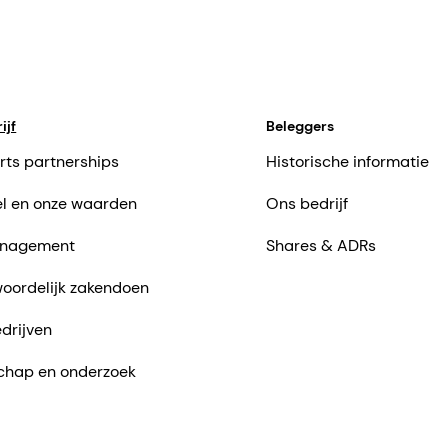
ijf
Beleggers
rts partnerships
Historische informatie
l en onze waarden
Ons bedrijf
nagement
Shares & ADRs
oordelijk zakendoen
drijven
chap en onderzoek