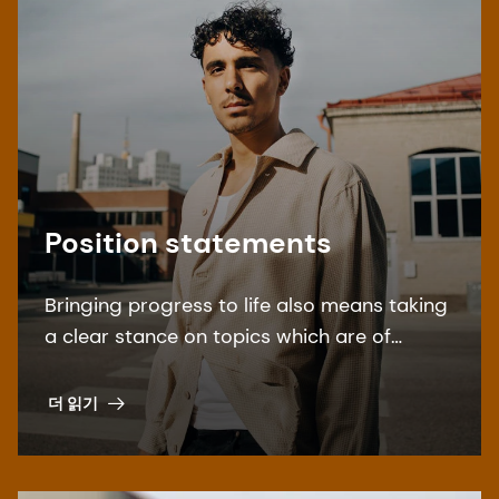
Position statements
Bringing progress to life also means taking
a clear stance on topics which are of
special interest to our stakeholders. Find
our overview here.
더 읽기