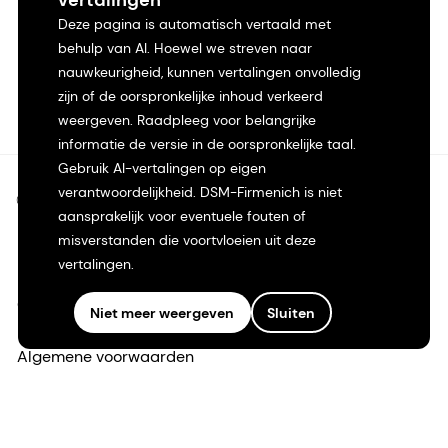
vertalingen
Deze pagina is automatisch vertaald met
behulp van AI. Hoewel we streven naar
nauwkeurigheid, kunnen vertalingen onvolledig
zijn of de oorspronkelijke inhoud verkeerd
weergeven. Raadpleeg voor belangrijke
informatie de versie in de oorspronkelijke taal.
Gebruik AI-vertalingen op eigen
verantwoordelijkheid. DSM-Firmenich is niet
©2026 dsm-firmenich. Alle rechten voorbehouden.
aansprakelijk voor eventuele fouten of
misverstanden die voortvloeien uit deze
Privacyverklaring
vertalingen.
Gebruiksvoorwaarden
Niet meer weergeven
Sluiten
Algemene voorwaarden
Californië Transparantie