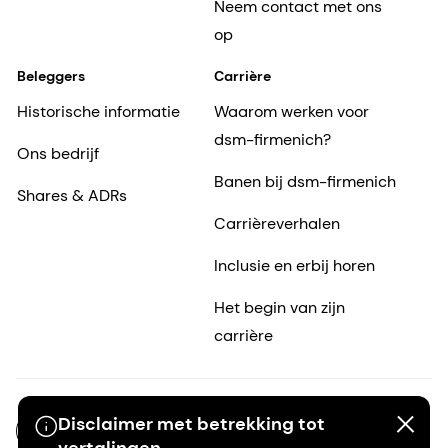
Neem contact met ons
op
Beleggers
Carrière
Historische informatie
Waarom werken voor
dsm-firmenich?
Ons bedrijf
Banen bij dsm-firmenich
Shares & ADRs
Carrièreverhalen
Inclusie en erbij horen
Het begin van zijn
carrière
Disclaimer met betrekking tot
NL-NL