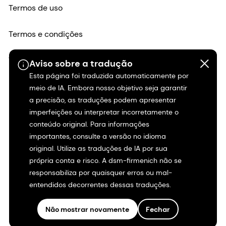
Termos de uso
Termos e condições
Transparência na Califórnia
Aviso sobre a tradução
Esta página foi traduzida automaticamente por
Declaração de acessibilidade
meio de IA. Embora nosso objetivo seja garantir
a precisão, as traduções podem apresentar
imperfeições ou interpretar incorretamente o
Informações legais
conteúdo original. Para informações
importantes, consulte a versão no idioma
Mapa do site
original. Utilize as traduções de IA por sua
própria conta e risco. A dsm-firmenich não se
responsabiliza por quaisquer erros ou mal-
entendidos decorrentes dessas traduções.
Não mostrar novamente
Fechar