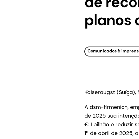
de reco
planos 
Comunicados à imprens
Kaiseraugst (Suíça),
A dsm-firmenich, emp
de 2025 sua intençã
€ 1 bilhão e reduzir
1º de abril de 2025,