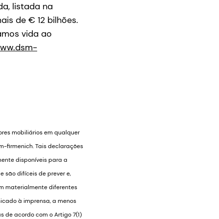
a, listada na
s de € 12 bilhões.
amos vida ao
ww.dsm-
ores mobiliários em qualquer
m-firmenich. Tais declarações
ente disponíveis para a
 são difíceis de prever e,
am materialmente diferentes
nicado à imprensa, a menos
s de acordo com o Artigo 7(1)