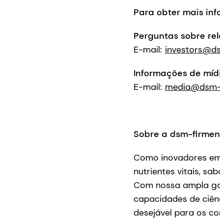
Para obter mais inf
Perguntas sobre re
E-mail:
investors@d
Informações de míd
E-mail:
media@dsm-f
Sobre a dsm-firmen
Como inovadores em n
nutrientes vitais, s
Com nossa ampla gam
capacidades de ciênc
desejável para os c