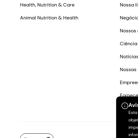
Health, Nutrition & Care
Nossa l
Animal Nutrition & Health
Negócio
Nossos 
Ciência
Notícia
Nossas 
Empree
Fornec
Avi
Entre e
Esta
obje
impe
info