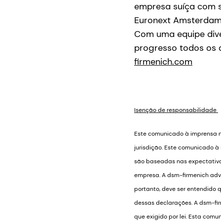
empresa suíça com se
Euronext Amsterdam,
Com uma equipe dive
progresso todos os d
firmenich.com
Isenção de responsabilidade
Este comunicado à imprensa nã
jurisdição. Este comunicado à
são baseadas nas expectativas
empresa. A dsm-firmenich adver
portanto, deve ser entendido 
dessas declarações. A dsm-fi
que exigido por lei. Esta com