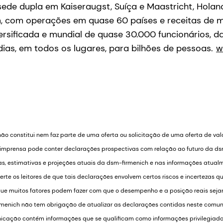
de dupla em Kaiseraugst, Suíça e Maastricht, Holand
 com operações em quase 60 países e receitas de mai
rsificada e mundial de quase 30.000 funcionários, d
ias, em todos os lugares, para bilhões de pessoas.
w
o constitui nem faz parte de uma oferta ou solicitação de uma oferta de val
 imprensa pode conter declarações prospectivas com relação ao futuro da ds
, estimativas e projeções atuais da dsm-firmenich e nas informações atualm
te os leitores de que tais declarações envolvem certos riscos e incertezas que
que muitos fatores podem fazer com que o desempenho e a posição reais sej
rmenich não tem obrigação de atualizar as declarações contidas neste comu
unicação contém informações que se qualificam como informações privilegiada