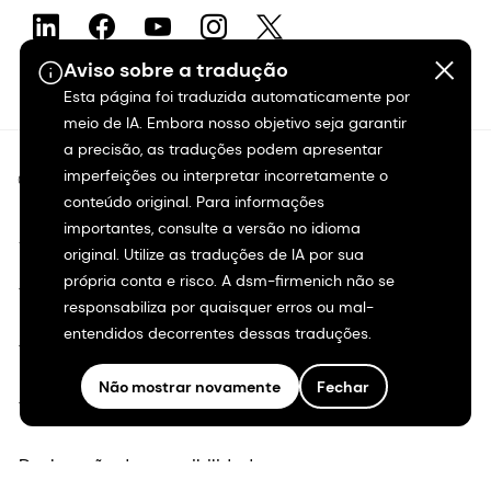
Aviso sobre a tradução
Esta página foi traduzida automaticamente por
meio de IA. Embora nosso objetivo seja garantir
a precisão, as traduções podem apresentar
imperfeições ou interpretar incorretamente o
©2026 dsm-firmenich. Todos os direitos reservados.
conteúdo original. Para informações
importantes, consulte a versão no idioma
Aviso de privacidade
original. Utilize as traduções de IA por sua
própria conta e risco. A dsm-firmenich não se
Termos de uso
responsabiliza por quaisquer erros ou mal-
entendidos decorrentes dessas traduções.
Termos e condições
Não mostrar novamente
Fechar
Transparência na Califórnia
Declaração de acessibilidade