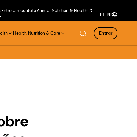
s
Entre em contato
Animal Nutrition & Health
PT-BR
alth
Health, Nutrition & Care
Entrar
obre