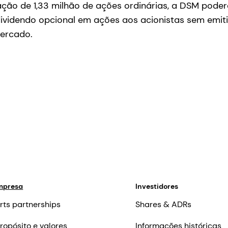
ão de 1,33 milhão de ações ordinárias, a DSM poderá
dividendo opcional em ações aos acionistas sem emit
ercado.
mpresa
Investidores
rts partnerships
Shares & ADRs
ropósito e valores
Informações históricas