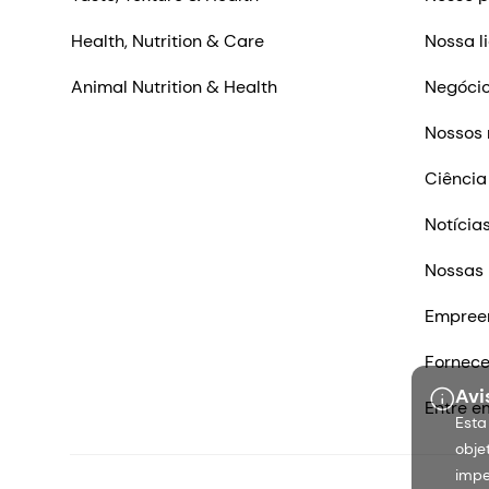
Health, Nutrition & Care
Nossa l
Animal Nutrition & Health
Negócio
Nossos 
Ciência
Notícia
Nossas 
Empree
Fornec
Avi
Entre e
Esta
obje
impe