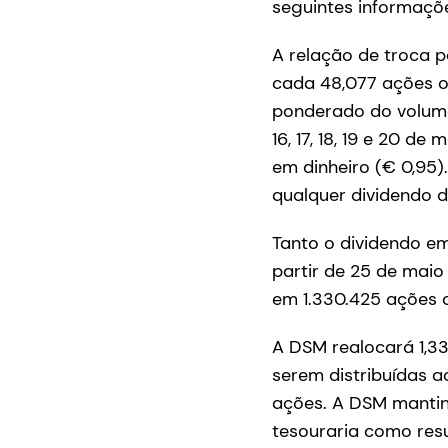
seguintes informaçõ
A relação de troca p
cada 48,077 ações or
ponderado do volume
16, 17, 18, 19 e 20 d
em dinheiro (€ 0,95)
qualquer dividendo d
Tanto o dividendo e
partir de 25 de mai
em 1.330.425 ações 
A DSM realocará 1,3
serem distribuídas a
ações. A DSM mantinh
tesouraria como re