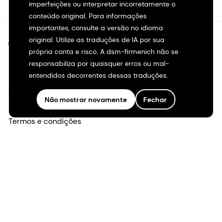
imperfeições ou interpretar incorretamente o
conteúdo original. Para informações
importantes, consulte a versão no idioma
original. Utilize as traduções de IA por sua
©2026 dsm-firmenich. Todos os direitos reservados.
própria conta e risco. A dsm-firmenich não se
responsabiliza por quaisquer erros ou mal-
Aviso de privacidade
entendidos decorrentes dessas traduções.
Termos de uso
Não mostrar novamente
Fechar
Termos e condições
Transparência na Califórnia
Declaração de acessibilidade
Informações legais