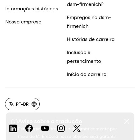
dsm-firmenich?
Informações históricas
Empregos na dsm-
Nossa empresa
firmenich
Histórias de carreira
Inclusão e
pertencimento
Início da carreira
PT-BR
Aviso sobre a tradução
Esta página foi traduzida automaticamente por
meio de IA. Embora nosso objetivo seja garantir