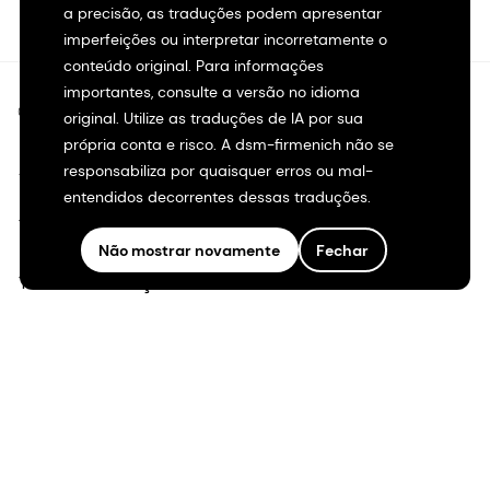
a precisão, as traduções podem apresentar
imperfeições ou interpretar incorretamente o
conteúdo original. Para informações
importantes, consulte a versão no idioma
©2026 dsm-firmenich. Todos os direitos reservados.
original. Utilize as traduções de IA por sua
própria conta e risco. A dsm-firmenich não se
Aviso de privacidade
responsabiliza por quaisquer erros ou mal-
entendidos decorrentes dessas traduções.
Termos de uso
Não mostrar novamente
Fechar
Termos e condições
Transparência na Califórnia
Declaração de acessibilidade
Informações legais